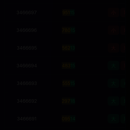
3466697
9
5
1
15
小
双
3466696
7
8
0
15
小
双
3466695
5
6
2
13
大
双
3466694
4
8
3
15
大
双
3466693
5
5
5
15
大
单
3466692
2
9
7
18
大
双
3466691
0
9
5
14
大
双