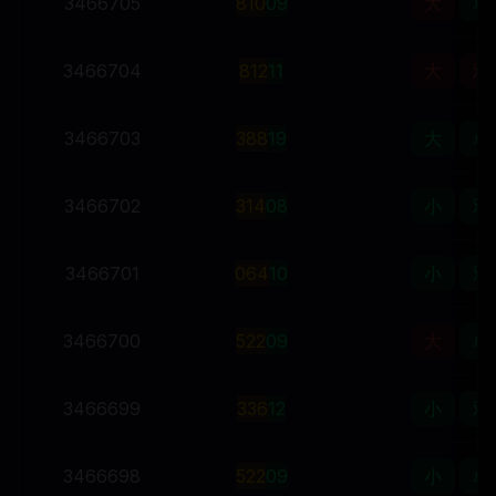
3466705
8
1
0
09
大
单
3466704
8
1
2
11
大
双
3466703
3
8
8
19
大
单
3466702
3
1
4
08
小
双
3466701
0
6
4
10
小
双
3466700
5
2
2
09
大
单
3466699
3
3
6
12
小
双
3466698
5
2
2
09
小
单