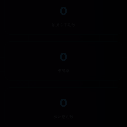
0
预测命中期数
0
准确率
0
验证总期数