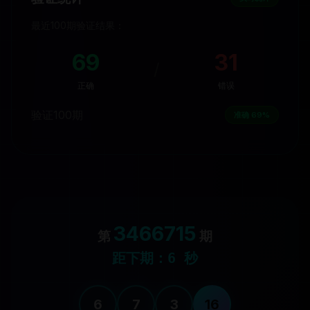
最近100期验证结果：
69
31
/
正确
错误
验证100期
准确 69%
3466715
第
期
距下期：
5
秒
6
7
3
16