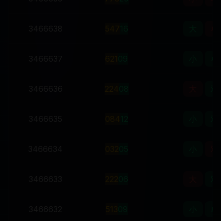
3466638
5
4
7
16
大
单
3466637
6
2
1
09
小
单
3466636
2
2
4
08
大
双
3466635
0
8
4
12
小
双
3466634
0
3
2
05
小
双
3466633
2
2
2
06
大
双
3466632
5
1
3
09
小
单