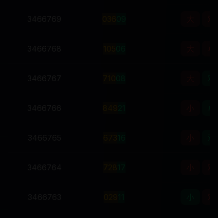
3466769
0
3
6
09
大
双
3466768
1
0
5
06
大
单
3466767
7
1
0
08
大
双
3466766
8
4
9
21
小
单
3466765
6
7
3
16
小
双
3466764
7
2
8
17
小
双
3466763
0
2
9
11
小
双