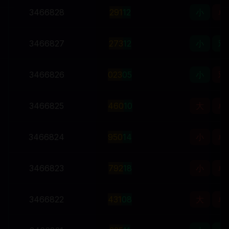
3466828
2
9
1
12
小
单
3466827
2
7
3
12
小
双
3466826
0
2
3
05
小
双
3466825
4
6
0
10
大
单
3466824
9
5
0
14
小
单
3466823
7
9
2
18
小
单
3466822
4
3
1
08
大
单