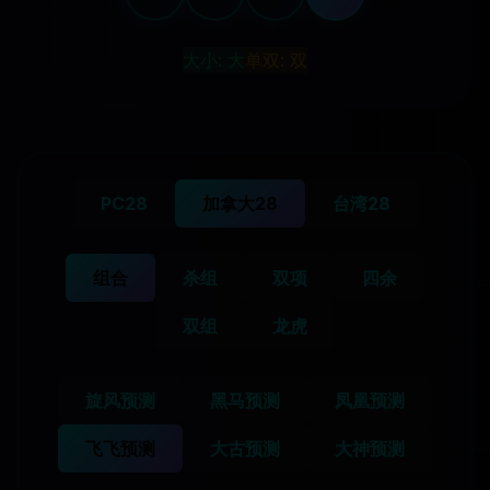
大小: 大
单双: 双
PC28
加拿大28
台湾28
组合
杀组
双项
四余
双组
龙虎
旋风预测
黑马预测
凤凰预测
飞飞预测
大古预测
大神预测