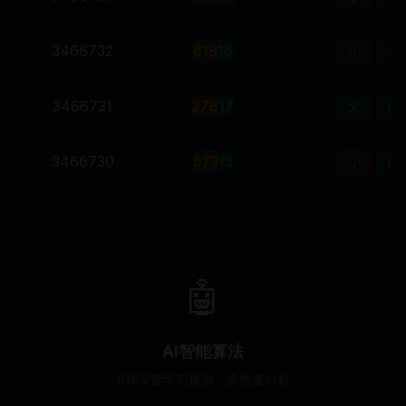
3466732
6
1
9
16
小
单
3466731
2
7
8
17
大
单
3466730
5
7
3
15
小
单
🤖
AI智能算法
6种深度学习模型，多维度分析