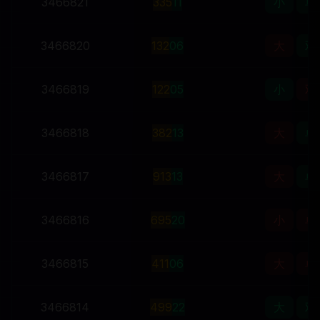
3466821
3
3
5
11
小
单
3466820
1
3
2
06
大
双
3466819
1
2
2
05
小
双
3466818
3
8
2
13
大
单
3466817
9
1
3
13
大
单
3466816
6
9
5
20
小
单
3466815
4
1
1
06
大
单
3466814
4
9
9
22
大
双