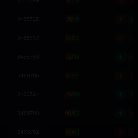
3466799
3
1
6
10
大
单
3466798
1
5
9
15
小
单
3466797
0
7
6
13
大
双
3466796
3
2
7
12
小
单
3466795
6
7
8
21
小
双
3466794
4
0
2
06
小
双
3466793
0
8
4
12
小
单
3466792
0
7
4
11
大
双