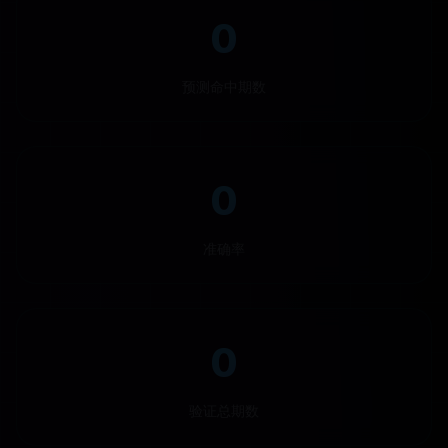
0
预测命中期数
0
准确率
0
验证总期数