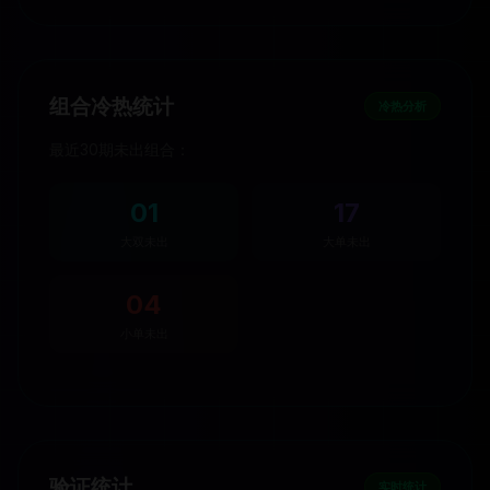
组合冷热统计
冷热分析
最近30期未出组合：
01
17
大双未出
大单未出
04
小单未出
验证统计
实时统计