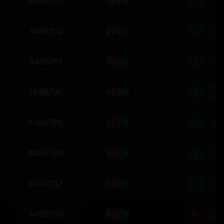
3466793
0
8
4
12
大
单
3466792
0
7
4
11
小
单
3466791
5
8
1
14
大
单
3466790
6
8
2
16
大
双
3466789
3
7
2
12
小
单
3466788
3
9
6
18
大
双
3466787
9
4
5
18
大
双
3466786
8
6
7
21
小
单