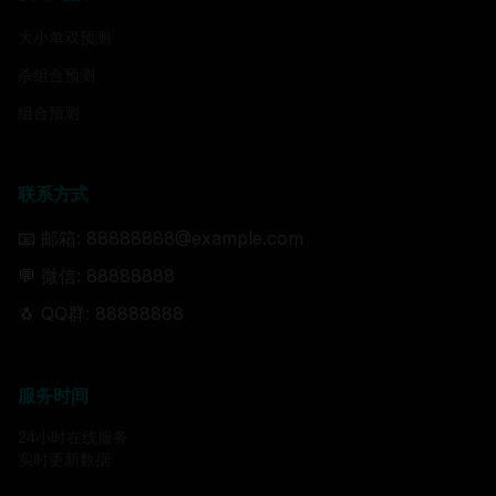
大小单双预测
杀组合预测
组合预测
联系方式
📧 邮箱: 88888888@example.com
💬 微信: 88888888
🐧 QQ群: 88888888
服务时间
24小时在线服务
实时更新数据