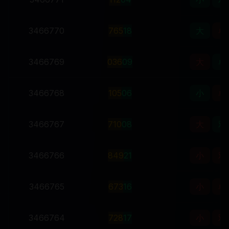
3466770
7
6
5
18
大
单
3466769
0
3
6
09
大
单
3466768
1
0
5
06
小
单
3466767
7
1
0
08
大
双
3466766
8
4
9
21
小
双
3466765
6
7
3
16
小
单
3466764
7
2
8
17
小
双