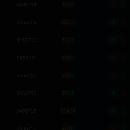
3466734
1
3
7
11
大
单
3466733
0
6
0
06
小
单
3466732
6
1
9
16
大
单
3466731
2
7
8
17
小
双
3466730
5
7
3
15
小
单
3466729
5
1
1
07
小
双
3466728
0
0
4
04
小
双
3466727
4
2
6
12
大
双