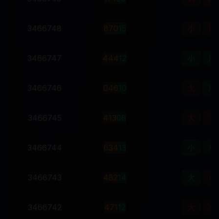
3466748
8
7
0
15
小
双
3466747
4
4
4
12
小
双
3466746
0
4
6
10
大
双
3466745
4
1
3
08
大
单
3466744
6
3
4
13
小
单
3466743
4
8
2
14
大
单
3466742
4
7
1
12
大
单