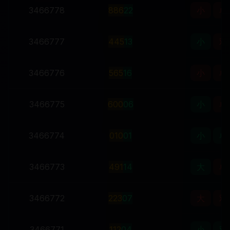
3466778
8
8
6
22
小
单
3466777
4
4
5
13
小
双
3466776
5
6
5
16
小
单
3466775
6
0
0
06
小
单
3466774
0
1
0
01
小
单
3466773
4
9
1
14
大
单
3466772
2
2
3
07
大
双
3466771
1
1
2
04
小
双