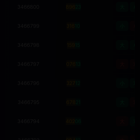
3466800
8
9
6
23
大
单
3466799
3
1
6
10
小
单
3466798
1
5
9
15
大
单
3466797
0
7
6
13
大
双
3466796
3
2
7
12
小
双
3466795
6
7
8
21
大
双
3466794
4
0
2
06
大
双